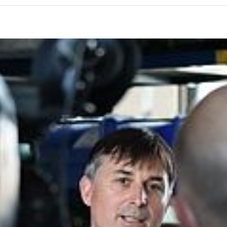
RENTENEINTRITT
NACH
MEHR
ALS
30
JAHREN
IN
DER
ABTEILUNG
PUMPENMONTAGE