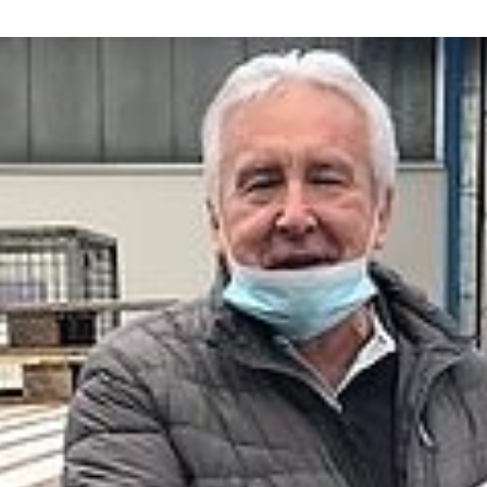
IN
UNSERER
ABTEILUNG
PROJEKTIERUNG
&
VERTRIEB