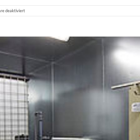
für
e deaktiviert
SWR
BESUCHT
MIT
BUNDESTAGSKANDIDAT
NICOLAS
ZIPPELIUS
ALLTECH