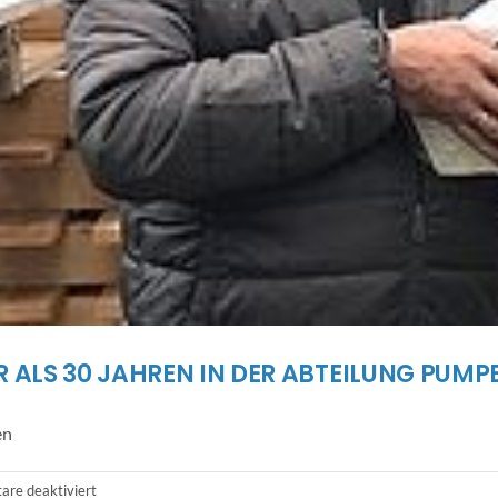
R ALS 30 JAHREN IN DER ABTEILUNG PU
en
für
re deaktiviert