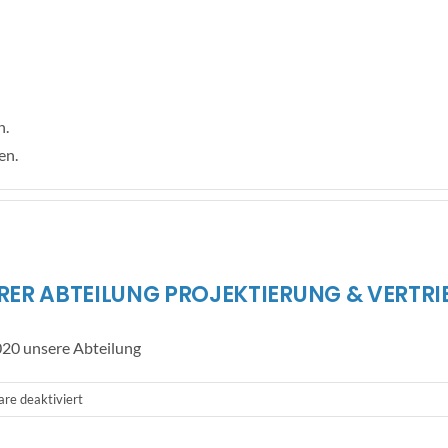
n.
en.
ERER ABTEILUNG PROJEKTIERUNG & VERTRI
020 unsere Abteilung
für
e deaktiviert
NEUER
MITARBEITER