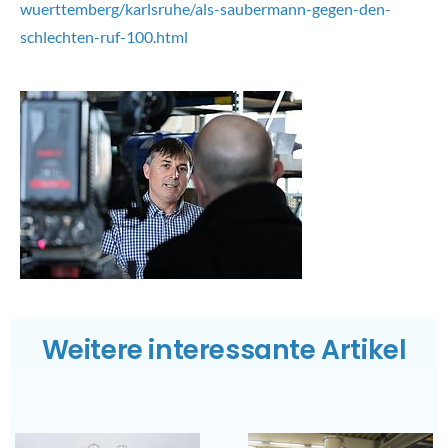
Service
wuerttemberg/karlsruhe/als-saubermann-gegen-den-
schlechten-ruf-100.html
Karriere
Deutsch
Weitere interessante Artikel