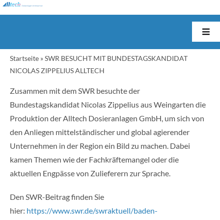
Skip
to
content
Togg
Navi
Startseite
»
SWR BESUCHT MIT BUNDESTAGSKANDIDAT
Startseite
NICOLAS ZIPPELIUS ALLTECH
Zusammen mit dem SWR besuchte der
Unternehmen
Bundestagskandidat Nicolas Zippelius aus Weingarten die
Produktion der Alltech Dosieranlagen GmbH, um sich von
Produkte
den Anliegen mittelständischer und global agierender
Unternehmen in der Region ein Bild zu machen. Dabei
Anwendungen
kamen Themen wie der Fachkräftemangel oder die
aktuellen Engpässe von Zulieferern zur Sprache.
Branchen
Den SWR-Beitrag finden Sie
hier:
https://www.swr.de/swraktuell/baden-