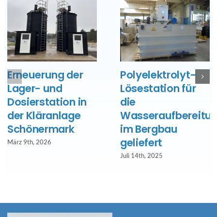
Erneuerung der
Polyelektrolyt-
Lager- und
Lösestation für
Dosierstation in
die
der Kläranlage
Wasseraufbereitu
Schönermark
im Bergbau
geliefert
März 9th, 2026
Juli 14th, 2025