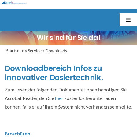
Skip
to
content
Togg
Navi
Wir sind für Sie da!
Startseite
Startseite
»
Service
»
Downloads
Unternehmen
Downloadbereich Infos zu
innovativer Dosiertechnik.
Produkte
Zum Lesen der folgenden Dokumentationen benötigen Sie
Anwendungen
Acrobat Reader, den Sie
hier
kostenlos herunterladen
können, falls er auf Ihrem System nicht vorhanden sein sollte.
Branchen
Broschüren