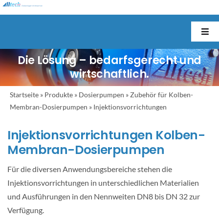
Skip
to
content
Togg
Navi
Die Lösung – bedarfsgerecht und
Startseite
wirtschaftlich.
Unternehmen
Startseite
»
Produkte
»
Dosierpumpen
»
Zubehör für Kolben-
Membran-Dosierpumpen
»
Injektionsvorrichtungen
Produkte
Injektionsvorrichtungen Kolben-
Membran-Dosierpumpen
Anwendungen
Für die diversen Anwendungsbereiche stehen die
Injektionsvorrichtungen in unterschiedlichen Materialien
Branchen
und Ausführungen in den Nennweiten DN8 bis DN 32 zur
Verfügung.