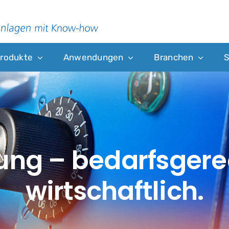
rodukte
Anwendungen
Branchen
S
sung – bedarfsgere
wirtschaftlich.