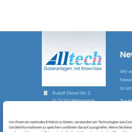
Ne
Wir v
Newsl
zu un
Rudolf-Diesel-Str. 2
D-76356 Weingarten
Zur N
+49-7244-70 26-0
info@alltech-dosieranlagen.de
Um Ihnen ein optimales Erlebnis zu bieten, verwenden wir Technologien wie Coo
Geräteinformationen zu speichern und/oder darauf zuzugreifen. Wenn Sie dies