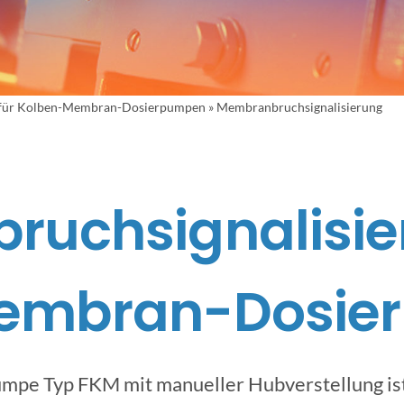
für Kolben-Membran-Dosierpumpen
»
Membranbruchsignalisierung
ruchsignalisie
embran-Dosie
pe Typ FKM mit manueller Hubverstellung ist