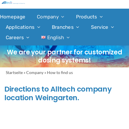
Skip
to
Homepage
Company
Products
content
Applications
Branches
Service
Careers
English
We are your partner for customized
dosing systems!
Startseite
»
Company
»
How to find us
Directions to Alltech company
location Weingarten.