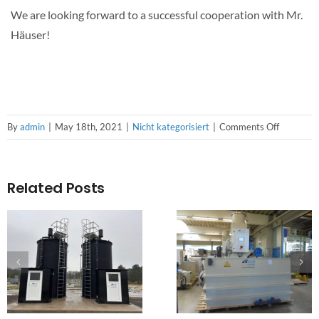
We are looking forward to a successful cooperation with Mr.
Häuser!
on
By
admin
|
May 18th, 2021
|
Nicht kategorisiert
|
Comments Off
NEW
EMPLOY
IN
Related Posts
OUR
DEPART
PROJECT
PLANNI
AND
SALES