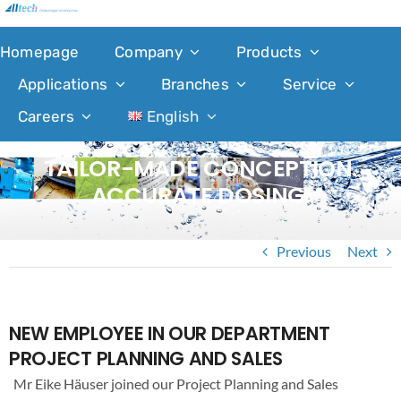
Skip
to
Homepage
Company
Products
content
Applications
Branches
Service
Careers
English
TAILOR-MADE CONCEPTION.
ACCURATE DOSING.
Previous
Next
NEW EMPLOYEE IN OUR DEPARTMENT
PROJECT PLANNING AND SALES
Mr Eike Häuser joined our Project Planning and Sales