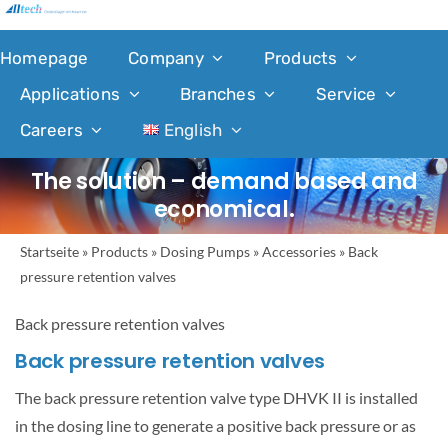
Skip
to
Homepage
Company
Products
content
Applications
Branches
Service
Careers
English
The solution – demand based and
economical.
Startseite
»
Products
»
Dosing Pumps
»
Accessories
»
Back
pressure retention valves
Back pressure retention valves
Back pressure retention valves
The back pressure retention valve type DHVK II is installed
in the dosing line to generate a positive back pressure or as