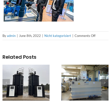
on
By
admin
|
June 8th, 2022
|
Nicht kategorisiert
|
Comments Off
THANK
YOU
FOR
Related Posts
VISITING
OUR
BOOTH
AT
IFAT
2022!