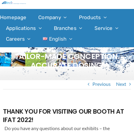
Skip
to
Homepage
Company
Products
content
Applications
Branches
Service
Careers
English
TAILOR-MADE CONCEPTION.
ACCURATE DOSING.
Previous
Next
THANK YOU FOR VISITING OUR BOOTH AT
IFAT 2022!
Do you have any questions about our exhibits – the